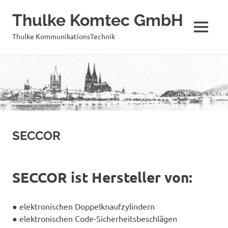
Thulke Komtec GmbH
MENÜ
Thulke KommunikationsTechnik
Zum
Inhalt
springen
SECCOR
SECCOR ist Hersteller von:
● elektronischen
Doppelknaufzylindern
● elektronischen
Code-Sicherheitsbeschlägen