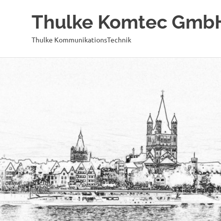
Thulke Komtec Gmb
Thulke KommunikationsTechnik
Zum
Inhalt
springen