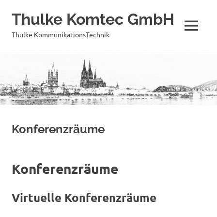
Thulke Komtec GmbH
MENÜ
Thulke KommunikationsTechnik
Zum
Inhalt
springen
Konferenzräume
Konferenzräume
Virtuelle Konferenzräume