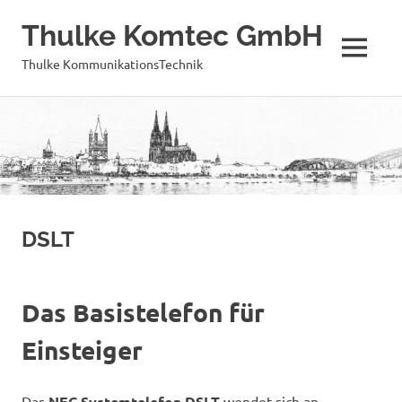
Thulke Komtec GmbH
MENÜ
Thulke KommunikationsTechnik
Zum
Inhalt
springen
DSLT
Das Basistelefon für
Einsteiger
Das
NEC Systemtelefon DSLT
wendet sich an